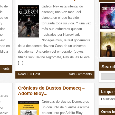
to de
Gideón Nav esta intentando
de
escapar, una vez más, del
tos de
planeta en el que ha sido
 y
torturada toda su vida. Y una vez
ados
más sus esfuerzos quedan
ue
frustrados por Harrowhark
nero
Nonagesimus, la real gobernante
rado en
de la decadente Novena Casa de un universo
blicar
decadente. Una orden del emperador (cuyos
títulos son: Divino Nigromate, Rey de las Nueve
[…]
Searc
mments
Read Full Post
Add Comments
Crónicas de Bustos Domecq –
Lo que 
Adolfo Bioy...
ler es
La luz del
Crónicas de Bustos Domecq es
e
un conjunto de cuentos escritos
por
Otros le
en conjunto por Adolfo Bioy
ñable: