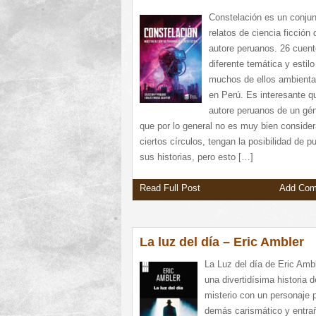
Constelación es un conjun
relatos de ciencia ficción 
autore peruanos. 26 cuen
diferente temática y estilo
muchos de ellos ambient
en Perú. Es interesante q
autore peruanos de un gé
que por lo general no es muy bien conside
ciertos círculos, tengan la posibilidad de pu
sus historias, pero esto […]
Read Full Post
Add Co
La luz del día – Eric Ambler
La Luz del día de Eric Amb
una divertidísima historia d
misterio con un personaje 
demás carismático y entra