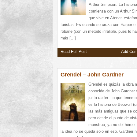
Arthur Simpson. La historia
comienza con un Arthur S
que vive en Atenas estafa
turistas. Es cuando se cruza con Harper e 
robarle (con un método infalible, pues lo h
más […]
Read Full Post
Add Co
Grendel – John Gardner
Grendel es quizás la obra 
conocida de John Gardner 
justa razón. Lo que tenem
es la historia de Beowulf (
las más antiguas que se c
pero desde el punto de vist
monstruo, ya no del héroe.
la idea no se queda solo en eso. Gardner 