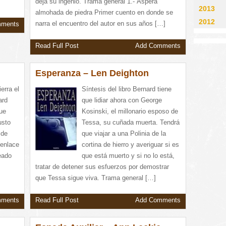
deja su ingenio. Trama general 1.- Áspera
2013
almohada de piedra Primer cuento en donde se
2012
narra el encuentro del autor en sus años […]
mments
Read Full Post
Add Comments
Esperanza – Len Deighton
ierra el
Síntesis del libro Bernard tiene
ard
que lidiar ahora con George
ue
Kosinski, el millonario esposo de
usto
Tessa, su cuñada muerta. Tendrá
 de
que viajar a una Polinia de la
senlace
cortina de hierro y averiguar si es
eado
que está muerto y si no lo está,
tratar de detener sus esfuerzos por demostrar
que Tessa sigue viva. Trama general […]
mments
Read Full Post
Add Comments