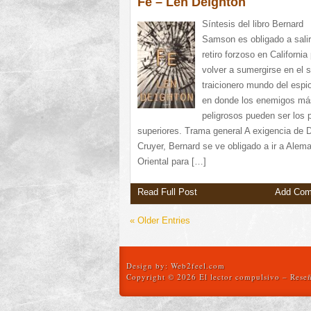
Fe – Len Deighton
Síntesis del libro Bernard
Samson es obligado a salir
retiro forzoso en California
volver a sumergirse en el 
traicionero mundo del espi
en donde los enemigos má
peligrosos pueden ser los 
superiores. Trama general A exigencia de 
Cruyer, Bernard se ve obligado a ir a Alem
Oriental para […]
Read Full Post
Add Co
« Older Entries
Design by:
Web2feel.com
Copyright © 2026 El lector compulsivo – Reseñ