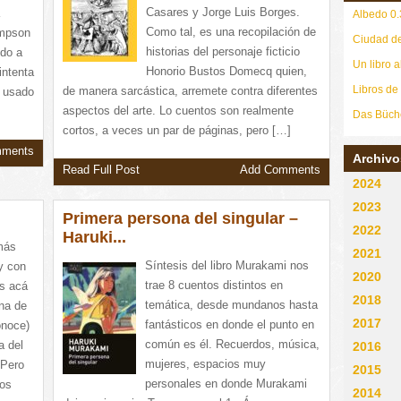
Casares y Jorge Luis Borges.
Albedo 0.
Como tal, es una recopilación de
impson
Ciudad de
historias del personaje ficticio
ndo a
Un libro a
Honorio Bustos Domecq quien,
intenta
Libros de
de manera sarcástica, arremete contra diferentes
a usado
aspectos del arte. Lo cuentos son realmente
Das Büch
cortos, a veces un par de páginas, pero […]
mments
Archivo
Read Full Post
Add Comments
2024
2023
Primera persona del singular –
2022
Haruki...
más
2021
Síntesis del libro Murakami nos
y con
2020
trae 8 cuentos distintos en
os acá
2018
temática, desde mundanos hasta
una de
2017
fantásticos en donde el punto en
onoce)
común es él. Recuerdos, música,
a del
2016
mujeres, espacios muy
 Pero
2015
personales en donde Murakami
nos
2014