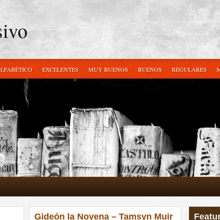
sivo
ALFABÉTICO
EXCELENTES
MUY BUENOS
BUENOS
REGULARES
Gideón la Novena – Tamsyn Muir
Featu