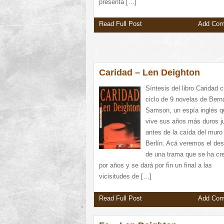
presenta […]
Read Full Post
Add Co
Caridad – Len Deighton
Síntesis del libro Caridad c
ciclo de 9 novelas de Bern
Samson, un espía inglés q
vive sus años más duros j
antes de la caída del muro
Berlín. Acá veremos el de
de una trama que se ha cr
por años y se dará por fin un final a las
vicisitudes de […]
Read Full Post
Add Co