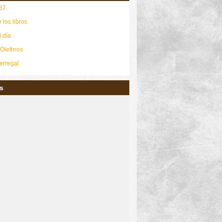
37
 los libros
l día
 Olethros
erregal
s