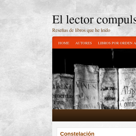
El lector compul
Reseñas de libros que he leído
HOME
AUTORES
LIBROS POR ORDEN 
Constelación