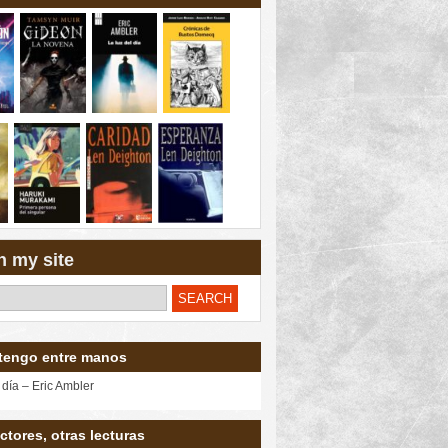
h my site
tengo entre manos
 día – Eric Ambler
ctores, otras lecturas