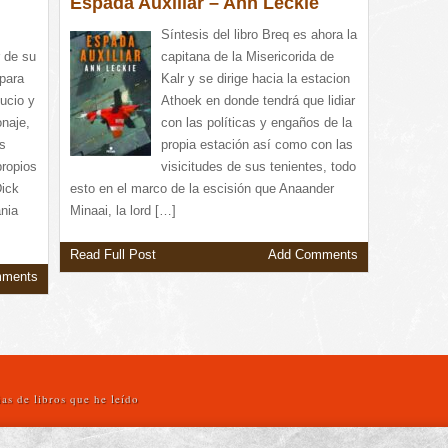
Espada Auxiliar – Ann Leckie
Síntesis del libro Breq es ahora la
 de su
capitana de la Misericorida de
 para
Kalr y se dirige hacia la estacion
sucio y
Athoek en donde tendrá que lidiar
onaje,
con las políticas y engaños de la
s
propia estación así como con las
propios
visicitudes de sus tenientes, todo
Dick
esto en el marco de la escisión que Anaander
ania
Minaai, la lord […]
Read Full Post
Add Comments
mments
as de libros que he leído