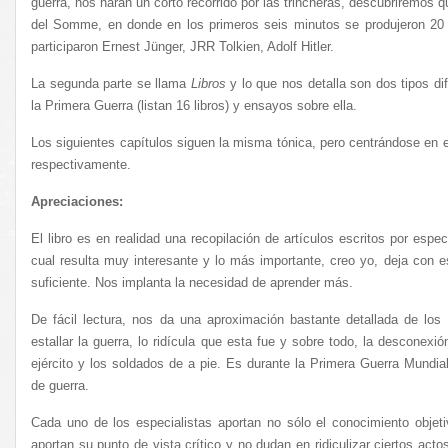
guerra, nos harán un corto recorrido por las trincheras, descubriremos q
del Somme, en donde en los primeros seis minutos se produjeron 20 
participaron Ernest Jünger, JRR Tolkien, Adolf Hitler.
La segunda parte se llama
Libros
y lo que nos detalla son dos tipos di
la Primera Guerra (listan 16 libros) y ensayos sobre ella.
Los siguientes capítulos siguen la misma tónica, pero centrándose en el
respectivamente.
Apreciaciones:
El libro es en realidad una recopilación de artículos escritos por espec
cual resulta muy interesante y lo más importante, creo yo, deja con 
suficiente. Nos implanta la necesidad de aprender más.
De fácil lectura, nos da una aproximación bastante detallada de los 
estallar la guerra, lo ridícula que esta fue y sobre todo, la desconexió
ejército y los soldados de a pie. Es durante la Primera Guerra Mundi
de guerra.
Cada uno de los especialistas aportan no sólo el conocimiento objet
aportan su punto de vista crítico y no dudan en ridiculizar ciertos act