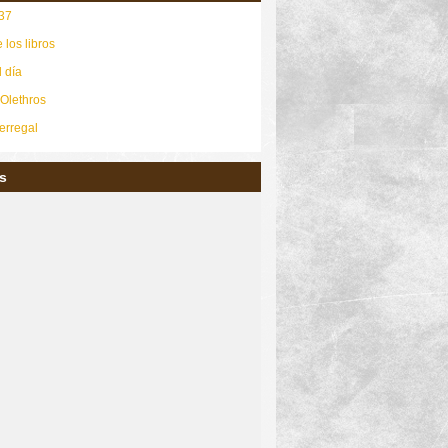
37
 los libros
l día
 Olethros
erregal
s