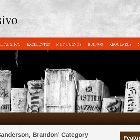
sivo
ALFABÉTICO
EXCELENTES
MUY BUENOS
BUENOS
REGULARES
‘Sanderson, Brandon’ Category
Featu