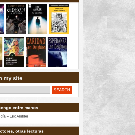
h my site
tengo entre manos
 día – Eric Ambler
ctores, otras lecturas